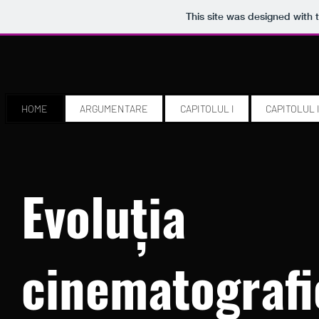
This site was designed with 
HOME
ARGUMENTARE
CAPITOLUL I
CAPITOLUL I
Evoluția
cinematografi